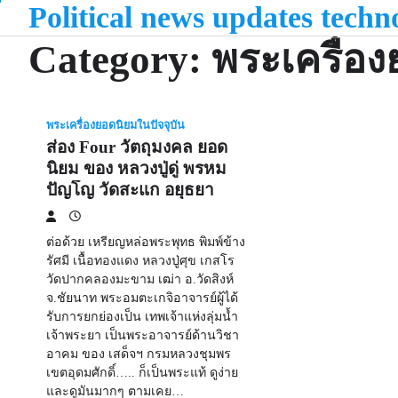
Political news updates tech
Skip
to
Category:
พระเครื่อง
content
พระเครื่องยอดนิยมในปัจจุบัน
ส่อง Four วัตถุมงคล ยอด
นิยม ของ หลวงปู่ดู่ พรหม
ปัญโญ วัดสะแก อยุธยา
ต่อด้วย เหรียญหล่อพระพุทธ พิมพ์ข้าง
รัศมี เนื้อทองแดง หลวงปู่ศุข เกสโร
วัดปากคลองมะขาม เฒ่า อ.วัดสิงห์
จ.ชัยนาท พระอมตะเกจิอาจารย์ผู้ได้
รับการยกย่องเป็น เทพเจ้าแห่งลุ่มน้ำ
เจ้าพระยา เป็นพระอาจารย์ด้านวิชา
อาคม ของ เสด็จฯ กรมหลวงชุมพร
เขตอุดมศักดิ์….. ก็เป็นพระแท้ ดูง่าย
และดูมันมากๆ ตามเคย…