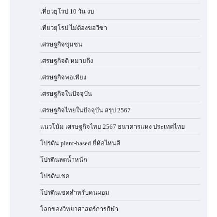
เที่ยวยุโรป 10 วัน งบ
เที่ยวยุโรป ไม่ต้องขอวีซ่า
เศรษฐกิจชุมชน
เศรษฐกิจดี หมายถึง
เศรษฐกิจพอเพียง
เศรษฐกิจในปัจจุบัน
เศรษฐกิจไทยในปัจจุบัน สรุป 2567
แนวโน้ม เศรษฐกิจไทย 2567 ธนาคารแห่ง ประเทศไทย
โปรตีน plant-based ยี่ห้อไหนดี
โปรตีนลดน้ำหนัก
โปรตีนเชค
โปรตีนเชคสำหรับคนผอม
โลกของวิทยาศาสตร์การกีฬา