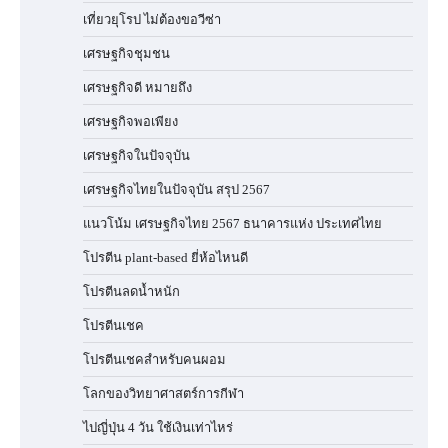
เที่ยวยุโรป ไม่ต้องขอวีซ่า
เศรษฐกิจชุมชน
เศรษฐกิจดี หมายถึง
เศรษฐกิจพอเพียง
เศรษฐกิจในปัจจุบัน
เศรษฐกิจไทยในปัจจุบัน สรุป 2567
แนวโน้ม เศรษฐกิจไทย 2567 ธนาคารแห่ง ประเทศไทย
โปรตีน plant-based ยี่ห้อไหนดี
โปรตีนลดน้ำหนัก
โปรตีนเชค
โปรตีนเชคสำหรับคนผอม
โลกของวิทยาศาสตร์การกีฬา
ไปญี่ปุ่น 4 วัน ใช้เงินเท่าไหร่